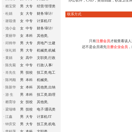
办公软件，CAD，英语四级，职业卫生
·
赖宝荣
男
大专
经营/管理类
·
杜娟
女
大专
财务/审计/
联系方式
·
谢筱倩
女
中专
计算机/IT
·
池小金
女
中专
财务/审计/
·
黄丽华
女
本科
其他类,
只有
注册会员
才能查看该人
·
邱炜华
男
大专
房地产/土建
还不是会员请先
注册企业会员
，
·
张礼韬
男
大专
机械类,机械
·
黄娟
女
高中
文职类,行政
·
陈先菊
女
中专
行政/人事/
·
肖先生
男
技校
技工类,电工
·
陈鸿顺
男
本科
机械类,
·
陈新华
女
本科
其他类,出纳
·
游 生
男
本科
技工类,助理
·
赖育珍
女
技校
其他类,
·
梁瑞锋
男
技校
电子/通讯类
·
江鑫
男
大专
计算机/IT
·
钟庆安
男
大专
技工类,机电
·
曾桂萍
女
本科
文职类,