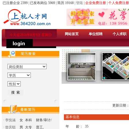
已注册企业 2399 | 已发布岗位 5969 | 简历 19168 |
登陆
|
企业免费注册
|
个人免费注册
网站首页
单位招聘
个人求职
今天是2026年8月9日 星期日
更新日期：2
基本信息
·
李悦涵
女
本科
财务/审计/
年 龄：
35
·
曾庆聪
男
大专
普工,