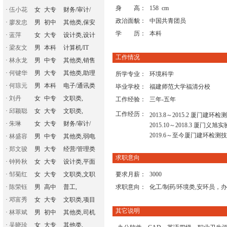
身 高：
158 cm
·
伍小花
女
大专
财务/审计/
政治面貌：
中国共青团员
·
廖发忠
男
初中
其他类,保安
学 历：
本科
·
蓝萍
女
大专
设计类,设计
·
梁友文
男
本科
计算机/IT
工作情况
·
林永龙
男
中专
其他类,销售
·
何键华
男
大专
其他类,助理
所学专业：
环境科学
·
何琼元
男
本科
电子/通讯类
毕业学校：
福建师范大学福清分校
·
刘丹
女
中专
文职类,
工作经验：
三年-五年
·
邱颖聪
女
大专
文职类,
工作经历：
2013.8～2015.2 厦门
·
朱琳
女
大专
财务/审计/
2015.10～2018.3 厦
2019.6～至今厦门建环检
·
林盛容
男
中专
其他类,弱电
·
郑文骏
男
大专
经营/管理类
求职意向
·
钟羚秋
女
大专
设计类,平面
·
邹菊红
女
大专
文职类,文职
要求月薪：
3000
·
陈荣钰
男
高中
普工,
求职意向：
化工/制药/环境类,安环员，
·
邓富秀
女
大专
文职类,项目
其它说明
·
林萃斌
男
初中
其他类,司机
·
吴晓珍
女
大专
其他类,