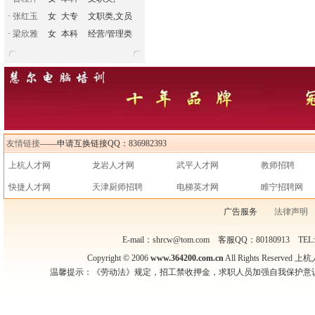
·
张红玉
女
大专
文职类,文员
·
梁欣雅
女
本科
经营/管理类
友情链接
——申请互换链接QQ：836982393
上杭人才网
龙岩人才网
武平人才网
教师招聘
快捷人才网
天津厨师招聘
电梯英才网
睢宁招聘网
广告服务
法律声明
E-mail：shrcw@tom.com 客服QQ：80180913 TEL
Copyright © 2006
www.364200.com.cn
All Rights Reser
温馨提示：《劳动法》规定，招工禁收押金，求职人员加强自我保护意