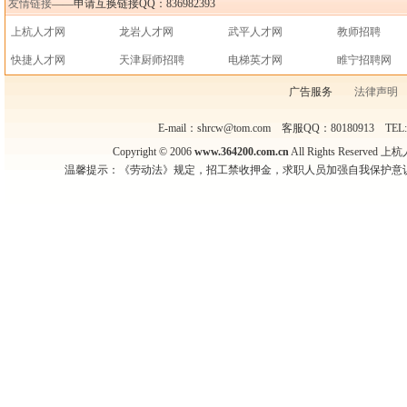
友情链接
——申请互换链接QQ：836982393
上杭人才网
龙岩人才网
武平人才网
教师招聘
快捷人才网
天津厨师招聘
电梯英才网
睢宁招聘网
广告服务
法律声明
E-mail：shrcw@tom.com 客服QQ：80180913 TEL
Copyright © 2006
www.364200.com.cn
All Rights Reser
温馨提示：《劳动法》规定，招工禁收押金，求职人员加强自我保护意