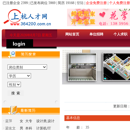
已注册企业 2399 | 已发布岗位 5969 | 简历 19168 |
登陆
|
企业免费注册
|
个人免费注册
网站首页
单位招聘
个人求职
今天是2026年8月7日 星期五
更新日期：2
基本信息
·
蓝萍
女
大专
设计类,设计
年 龄：
35
·
梁友文
男
本科
计算机/IT