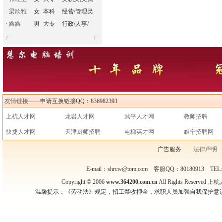
·
梁欣雅
女
本科
经营/管理类
·
鑫鑫
男
大专
行政/人事/
友情链接
——申请互换链接QQ：836982393
上杭人才网
龙岩人才网
武平人才网
教师招聘
快捷人才网
天津厨师招聘
电梯英才网
睢宁招聘网
广告服务
法律声明
E-mail：shrcw@tom.com 客服QQ：80180913 TEL
Copyright © 2006
www.364200.com.cn
All Rights Reser
温馨提示：《劳动法》规定，招工禁收押金，求职人员加强自我保护意