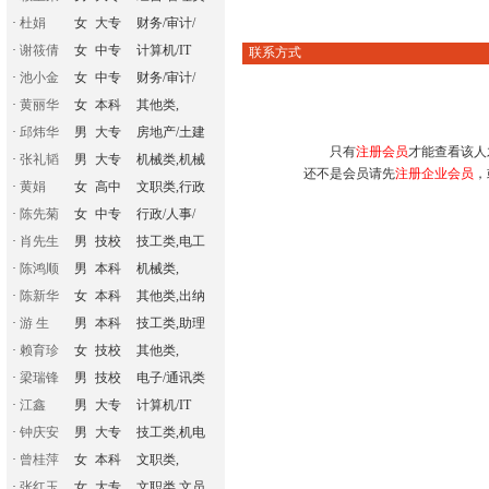
·
杜娟
女
大专
财务/审计/
·
谢筱倩
女
中专
计算机/IT
联系方式
·
池小金
女
中专
财务/审计/
·
黄丽华
女
本科
其他类,
·
邱炜华
男
大专
房地产/土建
只有
注册会员
才能查看该人
·
张礼韬
男
大专
机械类,机械
还不是会员请先
注册企业会员
，
·
黄娟
女
高中
文职类,行政
·
陈先菊
女
中专
行政/人事/
·
肖先生
男
技校
技工类,电工
·
陈鸿顺
男
本科
机械类,
·
陈新华
女
本科
其他类,出纳
·
游 生
男
本科
技工类,助理
·
赖育珍
女
技校
其他类,
·
梁瑞锋
男
技校
电子/通讯类
·
江鑫
男
大专
计算机/IT
·
钟庆安
男
大专
技工类,机电
·
曾桂萍
女
本科
文职类,
·
张红玉
女
大专
文职类,文员