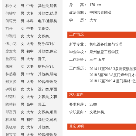
身 高：
170 cm
·
林永龙
男
中专
其他类,销售
政治面貌：
中国共青团员
·
何键华
男
大专
其他类,助理
学 历：
大专
·
何琼元
男
本科
电子/通讯类
·
刘丹
女
中专
文职类,
工作情况
·
邱颖聪
女
大专
文职类,
·
伍小花
女
大专
财务/审计/
所学专业：
机电设备维修与管理
·
廖发忠
男
初中
其他类,保安
毕业学校：
泉州信息工程学院
·
曾庆聪
男
大专
普工,
工作经验：
三年-五年
·
朱琳
女
大专
财务/审计/
工作经历：
2014.11至2018.3泉州安
·
林盛容
男
中专
其他类,弱电
2018.5至2018.8厦门烽华
2018.12至2019.4.厦门墨
·
郑文骏
男
大专
经营/管理类
·
钟羚秋
女
大专
设计类,平面
求职意向
·
邹菊红
女
大专
文职类,文职
·
陈荣钰
男
高中
普工,
要求月薪：
3500
·
邓富秀
女
大专
文职类,项目
求职意向：
文教体类,
·
林萃斌
男
初中
其他类,司机
其它说明
·
吴晓珍
女
大专
其他类,
·
赖宝荣
男
大专
经营/管理类