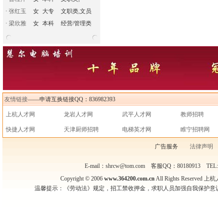
·
张红玉
女
大专
文职类,文员
·
梁欣雅
女
本科
经营/管理类
友情链接
——申请互换链接QQ：836982393
上杭人才网
龙岩人才网
武平人才网
教师招聘
快捷人才网
天津厨师招聘
电梯英才网
睢宁招聘网
广告服务
法律声明
E-mail：shrcw@tom.com 客服QQ：80180913 TEL
Copyright © 2006
www.364200.com.cn
All Rights Reser
温馨提示：《劳动法》规定，招工禁收押金，求职人员加强自我保护意