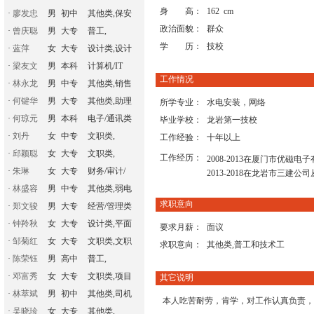
身 高：
162 cm
·
廖发忠
男
初中
其他类,保安
政治面貌：
群众
·
曾庆聪
男
大专
普工,
学 历：
技校
·
蓝萍
女
大专
设计类,设计
·
梁友文
男
本科
计算机/IT
工作情况
·
林永龙
男
中专
其他类,销售
·
何键华
男
大专
其他类,助理
所学专业：
水电安装，网络
·
何琼元
男
本科
电子/通讯类
毕业学校：
龙岩第一技校
·
刘丹
女
中专
文职类,
工作经验：
十年以上
·
邱颖聪
女
大专
文职类,
工作经历：
2008-2013在厦门市优
·
朱琳
女
大专
财务/审计/
2013-2018在龙岩市三建公
·
林盛容
男
中专
其他类,弱电
求职意向
·
郑文骏
男
大专
经营/管理类
·
钟羚秋
女
大专
设计类,平面
要求月薪：
面议
·
邹菊红
女
大专
文职类,文职
求职意向：
其他类,普工和技术工
·
陈荣钰
男
高中
普工,
·
邓富秀
女
大专
文职类,项目
其它说明
·
林萃斌
男
初中
其他类,司机
本人吃苦耐劳，肯学，对工作认真负责，
·
吴晓珍
女
大专
其他类,