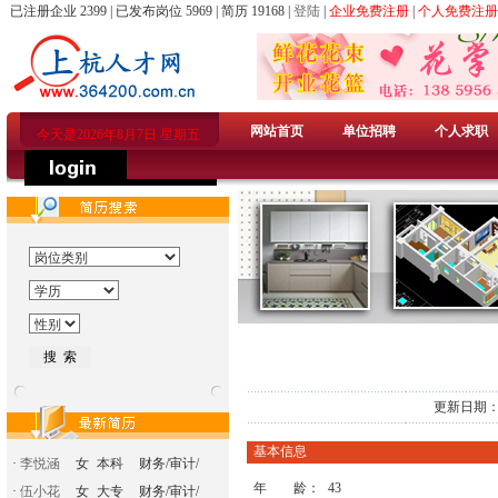
已注册企业 2399 | 已发布岗位 5969 | 简历 19168 |
登陆
|
企业免费注册
|
个人免费注册
网站首页
单位招聘
个人求职
今天是2026年8月7日 星期五
更新日期：2
基本信息
·
李悦涵
女
本科
财务/审计/
年 龄：
43
·
伍小花
女
大专
财务/审计/