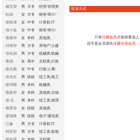
·
赖宝荣
男
大专
经营/管理类
联系方式
·
杜娟
女
大专
财务/审计/
·
谢筱倩
女
中专
计算机/IT
·
池小金
女
中专
财务/审计/
只有
注册会员
才能查看该人
·
黄丽华
女
本科
其他类,
还不是会员请先
注册企业会员
，
·
邱炜华
男
大专
房地产/土建
·
张礼韬
男
大专
机械类,机械
·
黄娟
女
高中
文职类,行政
·
陈先菊
女
中专
行政/人事/
·
肖先生
男
技校
技工类,电工
·
陈鸿顺
男
本科
机械类,
·
陈新华
女
本科
其他类,出纳
·
游 生
男
本科
技工类,助理
·
赖育珍
女
技校
其他类,
·
梁瑞锋
男
技校
电子/通讯类
·
江鑫
男
大专
计算机/IT
·
钟庆安
男
大专
技工类,机电
·
曾桂萍
女
本科
文职类,