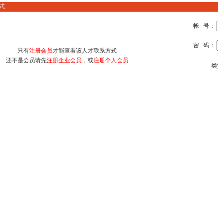
式
帐 号：
密 码：
只有
注册会员
才能查看该人才联系方式
还不是会员请先
注册企业会员
，或
注册个人会员
类