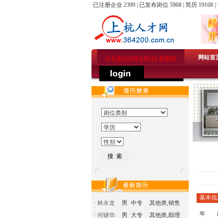
已注册企业 2399 | 已发布岗位 5968 | 简历 19168 |
网站首
今天是2026年8月6日 星期四
基本信
·
林永龙
男
中专
其他类,销售
年 
·
何键华
男
大专
其他类,助理