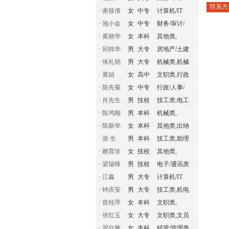
联系方
·
谢筱倩
女
中专
计算机/IT
·
池小金
女
中专
财务/审计/
·
黄丽华
女
本科
其他类,
·
邱炜华
男
大专
房地产/土建
·
张礼韬
男
大专
机械类,机械
·
黄娟
女
高中
文职类,行政
·
陈先菊
女
中专
行政/人事/
·
肖先生
男
技校
技工类,电工
·
陈鸿顺
男
本科
机械类,
·
陈新华
女
本科
其他类,出纳
·
游 生
男
本科
技工类,助理
·
赖育珍
女
技校
其他类,
·
梁瑞锋
男
技校
电子/通讯类
·
江鑫
男
大专
计算机/IT
·
钟庆安
男
大专
技工类,机电
·
曾桂萍
女
本科
文职类,
·
张红玉
女
大专
文职类,文员
·
梁欣雅
女
本科
经营/管理类