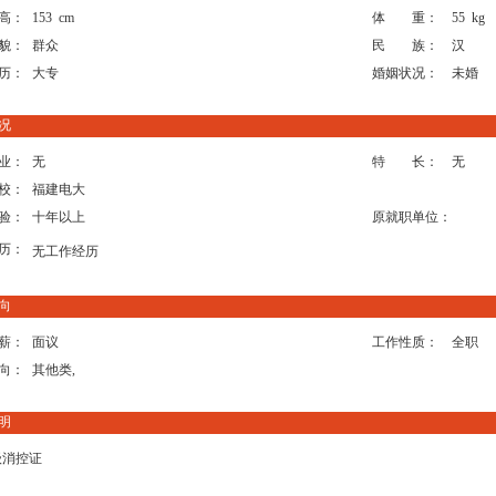
高：
153 cm
体 重：
55 kg
貌：
群众
民 族：
汉
历：
大专
婚姻状况：
未婚
况
业：
无
特 长：
无
校：
福建电大
验：
十年以上
原就职单位：
历：
无工作经历
向
薪：
面议
工作性质：
全职
向：
其他类,
明
级消控证