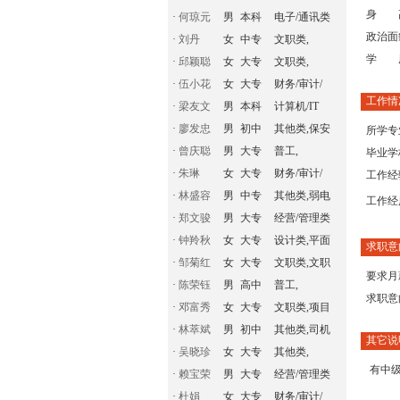
身 
·
何琼元
男
本科
电子/通讯类
政治面
·
刘丹
女
中专
文职类,
学 
·
邱颖聪
女
大专
文职类,
·
伍小花
女
大专
财务/审计/
工作情
·
梁友文
男
本科
计算机/IT
·
廖发忠
男
初中
其他类,保安
所学专
·
曾庆聪
男
大专
普工,
毕业学
·
朱琳
女
大专
财务/审计/
工作经
·
林盛容
男
中专
其他类,弱电
工作经
·
郑文骏
男
大专
经营/管理类
·
钟羚秋
女
大专
设计类,平面
求职意
·
邹菊红
女
大专
文职类,文职
要求月
·
陈荣钰
男
高中
普工,
求职意
·
邓富秀
女
大专
文职类,项目
·
林萃斌
男
初中
其他类,司机
其它说
·
吴晓珍
女
大专
其他类,
有中
·
赖宝荣
男
大专
经营/管理类
·
杜娟
女
大专
财务/审计/