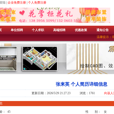
登陆
|
企业免费注册
|
个人免费注册
页
单位招聘
个人求职
高端招聘
优惠政策
通知公告
温馨提示：填
张来英 个人简历详细信息
更新日期：2026/5/29 21:27:23 浏览：1761
向该人
息
龄：
45
性 别：
女