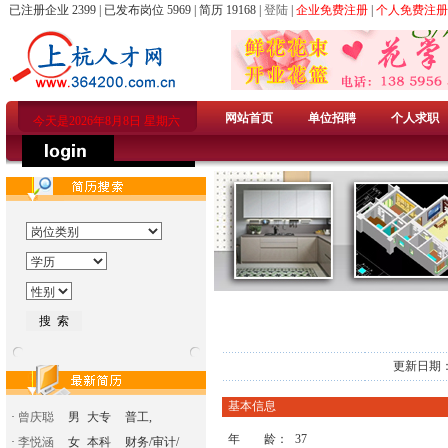
已注册企业 2399 | 已发布岗位 5969 | 简历 19168 |
登陆
|
企业免费注册
|
个人免费注册
网站首页
单位招聘
个人求职
今天是2026年8月8日 星期六
更新日期：
基本信息
·
曾庆聪
男
大专
普工,
年 龄：
37
·
李悦涵
女
本科
财务/审计/