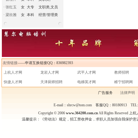
·
张红玉
女
大专
文职类,文员
·
梁欣雅
女
本科
经营/管理类
友情链接
——申请互换链接QQ：836982393
上杭人才网
龙岩人才网
武平人才网
教师招聘
快捷人才网
天津厨师招聘
电梯英才网
睢宁招聘网
广告服务
法律声明
E-mail：shrcw@tom.com 客服QQ：80180913 TEL
Copyright © 2006
www.364200.com.cn
All Rights Reser
温馨提示：《劳动法》规定，招工禁收押金，求职人员加强自我保护意