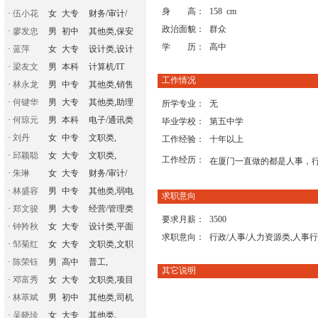
身 高：
158 cm
·
伍小花
女
大专
财务/审计/
政治面貌：
群众
·
廖发忠
男
初中
其他类,保安
学 历：
高中
·
蓝萍
女
大专
设计类,设计
·
梁友文
男
本科
计算机/IT
工作情况
·
林永龙
男
中专
其他类,销售
·
何键华
男
大专
其他类,助理
所学专业：
无
·
何琼元
男
本科
电子/通讯类
毕业学校：
第五中学
·
刘丹
女
中专
文职类,
工作经验：
十年以上
·
邱颖聪
女
大专
文职类,
工作经历：
在厦门一直做的都是人事，
·
朱琳
女
大专
财务/审计/
·
林盛容
男
中专
其他类,弱电
求职意向
·
郑文骏
男
大专
经营/管理类
要求月薪：
3500
·
钟羚秋
女
大专
设计类,平面
求职意向：
行政/人事/人力资源类,人事
·
邹菊红
女
大专
文职类,文职
·
陈荣钰
男
高中
普工,
其它说明
·
邓富秀
女
大专
文职类,项目
·
林萃斌
男
初中
其他类,司机
·
吴晓珍
女
大专
其他类,