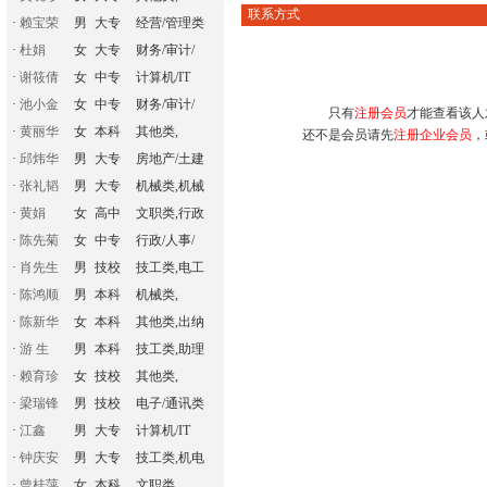
联系方式
·
赖宝荣
男
大专
经营/管理类
·
杜娟
女
大专
财务/审计/
·
谢筱倩
女
中专
计算机/IT
·
池小金
女
中专
财务/审计/
只有
注册会员
才能查看该人
·
黄丽华
女
本科
其他类,
还不是会员请先
注册企业会员
，
·
邱炜华
男
大专
房地产/土建
·
张礼韬
男
大专
机械类,机械
·
黄娟
女
高中
文职类,行政
·
陈先菊
女
中专
行政/人事/
·
肖先生
男
技校
技工类,电工
·
陈鸿顺
男
本科
机械类,
·
陈新华
女
本科
其他类,出纳
·
游 生
男
本科
技工类,助理
·
赖育珍
女
技校
其他类,
·
梁瑞锋
男
技校
电子/通讯类
·
江鑫
男
大专
计算机/IT
·
钟庆安
男
大专
技工类,机电
·
曾桂萍
女
本科
文职类,