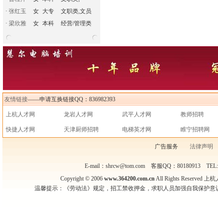
·
张红玉
女
大专
文职类,文员
·
梁欣雅
女
本科
经营/管理类
友情链接
——申请互换链接QQ：836982393
上杭人才网
龙岩人才网
武平人才网
教师招聘
快捷人才网
天津厨师招聘
电梯英才网
睢宁招聘网
广告服务
法律声明
E-mail：shrcw@tom.com 客服QQ：80180913 TEL
Copyright © 2006
www.364200.com.cn
All Rights Reser
温馨提示：《劳动法》规定，招工禁收押金，求职人员加强自我保护意