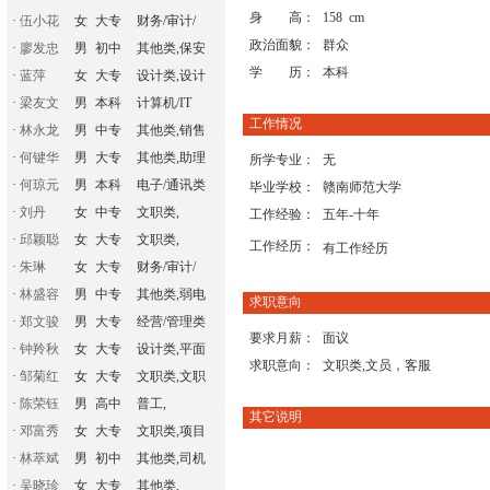
身 高：
158 cm
·
伍小花
女
大专
财务/审计/
政治面貌：
群众
·
廖发忠
男
初中
其他类,保安
学 历：
本科
·
蓝萍
女
大专
设计类,设计
·
梁友文
男
本科
计算机/IT
工作情况
·
林永龙
男
中专
其他类,销售
·
何键华
男
大专
其他类,助理
所学专业：
无
·
何琼元
男
本科
电子/通讯类
毕业学校：
赣南师范大学
·
刘丹
女
中专
文职类,
工作经验：
五年-十年
·
邱颖聪
女
大专
文职类,
工作经历：
有工作经历
·
朱琳
女
大专
财务/审计/
·
林盛容
男
中专
其他类,弱电
求职意向
·
郑文骏
男
大专
经营/管理类
要求月薪：
面议
·
钟羚秋
女
大专
设计类,平面
求职意向：
文职类,文员，客服
·
邹菊红
女
大专
文职类,文职
·
陈荣钰
男
高中
普工,
其它说明
·
邓富秀
女
大专
文职类,项目
·
林萃斌
男
初中
其他类,司机
·
吴晓珍
女
大专
其他类,