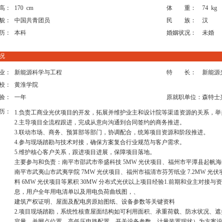
高：
170 cm
体 重：
74 kg
貌：
中国共青团员
民 族：
汉
历：
本科
婚姻状况：
未婚
况
业：
新能源科学与工程
特 长：
新能源
校：
黄淮学院
验：
一年
原就职单位：
森特士
历：
1.负责工商业光伏项目的开发，拓展并维护业主和设计院等渠道资源的关系，举
2.主导项目全流程跟进，完成从意向沟通到合同签约的商务推进。
3.联动市场、商务、预算部等部门，协调配合，统筹项目资源和阶段推进。
4.参与现场踏勘与技术对接，确保方案复合行业规范与客户需求。
5.维护核心客户关系，跟进项目进展，保障项目落地。
主要参与和负责：南平市邵武市帝盛科技 5MW 光伏项目、福州市平潭县起帆海缆
南平市武夷山市武夷学院 7MW 光伏项目、福州市福清市芬芳纸业 7.2MW 光
料 6MW 光伏项目等累积 30MW 分布式光伏以上项目经验1.前期和业主对
息，用户全年用电清单以及用电负荷曲线图，、
建筑产权证明、屋面及配电房原始图纸、设备参数等关键资料
2.项目现场踏勘，系统性核查屋面结构如可利用面积、承重荷载、防水状况、
容量、并网点位置、高低压电路配置、开关设备参数、计量装置现状）为方案