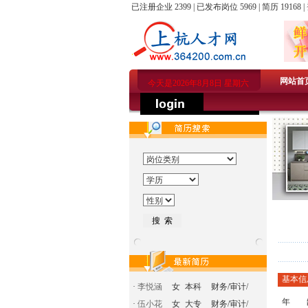
已注册企业 2399 | 已发布岗位 5969 | 简历 19168 |
网站首
今天是2026年8月8日 星期六
基本信
·
李悦涵
女
本科
财务/审计/
年 
·
伍小花
女
大专
财务/审计/