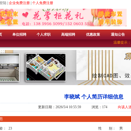
登陆
|
企业免费注册
|
个人免费注册
页
单位招聘
个人求职
高端招聘
优惠政策
通知公告
温馨提示：
李晓斌 个人简历详细信息
更新日期：2026/5/4 10:55:59 浏览：174
向该人
息
龄：
23
性 别：
男