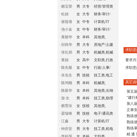
·
赖宝荣
男
大专
经营/管理类
·
杜娟
女
大专
财务/审计/
·
谢筱倩
女
中专
计算机/IT
·
池小金
女
中专
财务/审计/
·
黄丽华
女
本科
其他类,
·
邱炜华
男
大专
房地产/土建
求职意
·
张礼韬
男
大专
机械类,机械
·
黄娟
女
高中
文职类,行政
要求月
·
陈先菊
女
中专
行政/人事/
求职意
·
肖先生
男
技校
技工类,电工
其它说
·
陈鸿顺
男
本科
机械类,
·
陈新华
女
本科
其他类,出纳
第五
“建行
·
游 生
男
本科
技工类,助理
第八
·
赖育珍
女
技校
其他类,
正泰
·
梁瑞锋
男
技校
电子/通讯类
熟练使用
·
江鑫
男
大专
计算机/IT
熟练使用
熟练掌握
·
钟庆安
男
大专
技工类,机电
精 通 
·
曾桂萍
女
本科
文职类,