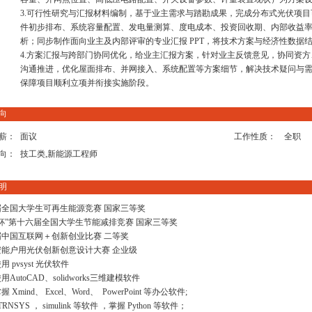
3.可行性研究与汇报材料编制，基于业主需求与踏勘成果，完成分布式光伏项
件初步排布、系统容量配置、发电量测算、度电成本、投资回收期、内部收益率
析；同步制作面向业主及内部评审的专业汇报 PPT，将技术方案与经济性数据
4.方案汇报与跨部门协同优化，给业主汇报方案，针对业主反馈意见，协同资
沟通推进，优化屋面排布、并网接入、系统配置等方案细节，解决技术疑问与
保障项目顺利立项并衔接实施阶段。
向
薪：
面议
工作性质：
全职
向：
技工类,新能源工程师
明
届全国大学生可再生能源竞赛 国家三等奖
杯”第十六届全国大学生节能减排竞赛 国家三等奖
届中国互联网＋创新创业比赛 二等奖
安能户用光伏创新创意设计大赛 企业级
 pvsyst 光伏软件
AutoCAD、solidworks三维建模软件
 Xmind、 Excel、Word、 PowerPoint 等办公软件;
TRNSYS ， simulink 等软件 ，掌握 Python 等软件；