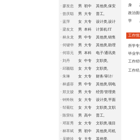
身 
·
廖发忠
男
初中
其他类,保安
政治面
·
曾庆聪
男
大专
普工,
学 
·
蓝萍
女
大专
设计类,设计
·
梁友文
男
本科
计算机/IT
工作情
·
林永龙
男
中专
其他类,销售
·
何键华
男
大专
其他类,助理
所学专
·
何琼元
男
本科
电子/通讯类
毕业学
·
刘丹
女
中专
文职类,
工作经
·
邱颖聪
女
大专
文职类,
工作经
·
朱琳
女
大专
财务/审计/
·
林盛容
男
中专
其他类,弱电
·
郑文骏
男
大专
经营/管理类
·
钟羚秋
女
大专
设计类,平面
·
邹菊红
女
大专
文职类,文职
·
陈荣钰
男
高中
普工,
·
邓富秀
女
大专
文职类,项目
·
林萃斌
男
初中
其他类,司机
·
吴晓珍
女
大专
其他类,