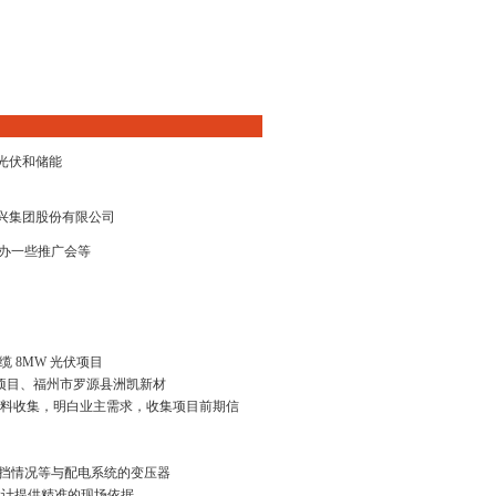
光伏和储能
兴集团股份有限公司
办一些推广会等
 8MW 光伏项目
伏项目、福州市罗源县洲凯新材
接与资料收集，明白业主需求，收集项目前期信
遮挡情况等与配电系统的变压器
设计提供精准的现场依据。