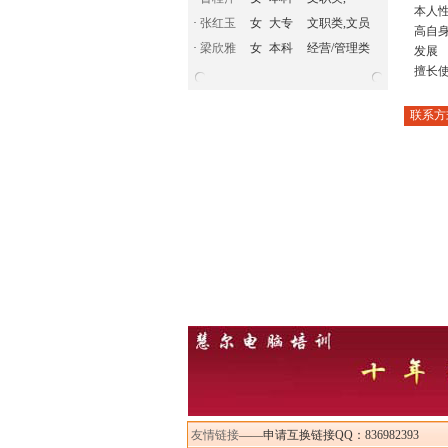
本人
·
张红玉
女
大专
文职类,文员
高自
·
梁欣雅
女
本科
经营/管理类
发展
擅长使
联系方
友情链接
——申请互换链接QQ：836982393