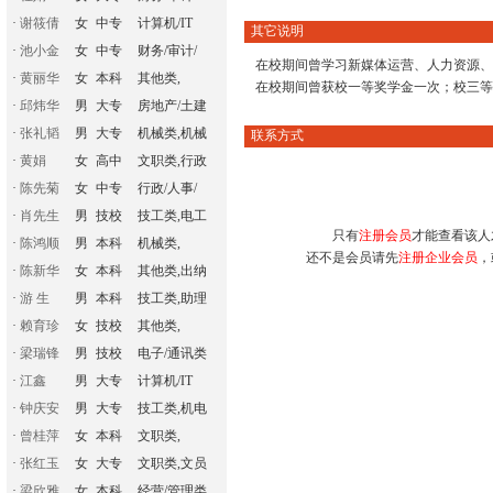
·
谢筱倩
女
中专
计算机/IT
其它说明
·
池小金
女
中专
财务/审计/
在校期间曾学习新媒体运营、人力资源、
·
黄丽华
女
本科
其他类,
在校期间曾获校一等奖学金一次；校三等
·
邱炜华
男
大专
房地产/土建
·
张礼韬
男
大专
机械类,机械
联系方式
·
黄娟
女
高中
文职类,行政
·
陈先菊
女
中专
行政/人事/
·
肖先生
男
技校
技工类,电工
只有
注册会员
才能查看该人
·
陈鸿顺
男
本科
机械类,
还不是会员请先
注册企业会员
，
·
陈新华
女
本科
其他类,出纳
·
游 生
男
本科
技工类,助理
·
赖育珍
女
技校
其他类,
·
梁瑞锋
男
技校
电子/通讯类
·
江鑫
男
大专
计算机/IT
·
钟庆安
男
大专
技工类,机电
·
曾桂萍
女
本科
文职类,
·
张红玉
女
大专
文职类,文员
·
梁欣雅
女
本科
经营/管理类