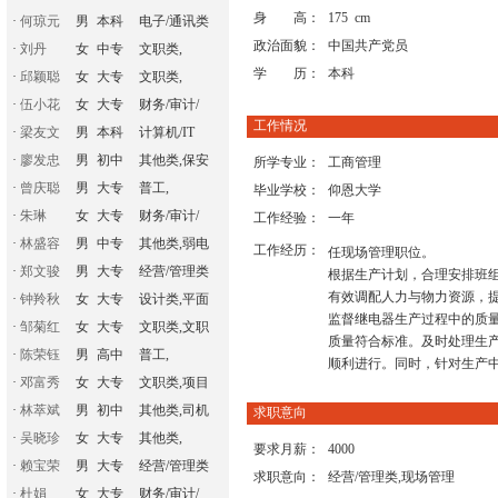
身 高：
175 cm
·
何琼元
男
本科
电子/通讯类
政治面貌：
中国共产党员
·
刘丹
女
中专
文职类,
学 历：
本科
·
邱颖聪
女
大专
文职类,
·
伍小花
女
大专
财务/审计/
工作情况
·
梁友文
男
本科
计算机/IT
·
廖发忠
男
初中
其他类,保安
所学专业：
工商管理
·
曾庆聪
男
大专
普工,
毕业学校：
仰恩大学
·
朱琳
女
大专
财务/审计/
工作经验：
一年
·
林盛容
男
中专
其他类,弱电
工作经历：
任现场管理职位。
·
郑文骏
男
大专
经营/管理类
根据生产计划，合理安排班
有效调配人力与物力资源，
·
钟羚秋
女
大专
设计类,平面
监督继电器生产过程中的质
·
邹菊红
女
大专
文职类,文职
质量符合标准。及时处理生
·
陈荣钰
男
高中
普工,
顺利进行。同时，针对生产
·
邓富秀
女
大专
文职类,项目
·
林萃斌
男
初中
其他类,司机
求职意向
·
吴晓珍
女
大专
其他类,
要求月薪：
4000
·
赖宝荣
男
大专
经营/管理类
求职意向：
经营/管理类,现场管理
·
杜娟
女
大专
财务/审计/