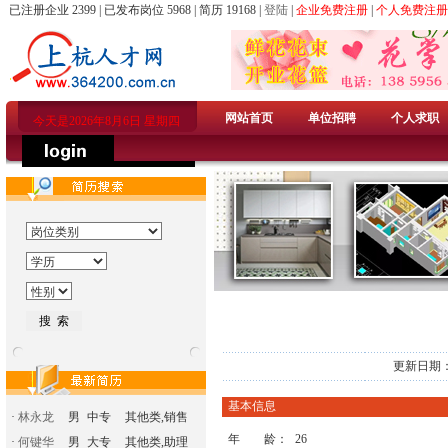
已注册企业 2399 | 已发布岗位 5968 | 简历 19168 |
登陆
|
企业免费注册
|
个人免费注册
网站首页
单位招聘
个人求职
今天是2026年8月6日 星期四
更新日期：
基本信息
·
林永龙
男
中专
其他类,销售
年 龄：
26
·
何键华
男
大专
其他类,助理