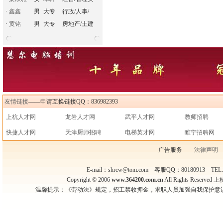
·
鑫鑫
男
大专
行政/人事/
·
黄铭
男
大专
房地产/土建
友情链接
——申请互换链接QQ：836982393
上杭人才网
龙岩人才网
武平人才网
教师招聘
快捷人才网
天津厨师招聘
电梯英才网
睢宁招聘网
广告服务
法律声明
E-mail：shrcw@tom.com 客服QQ：80180913 TEL
Copyright © 2006
www.364200.com.cn
All Rights Rese
温馨提示：《劳动法》规定，招工禁收押金，求职人员加强自我保护意