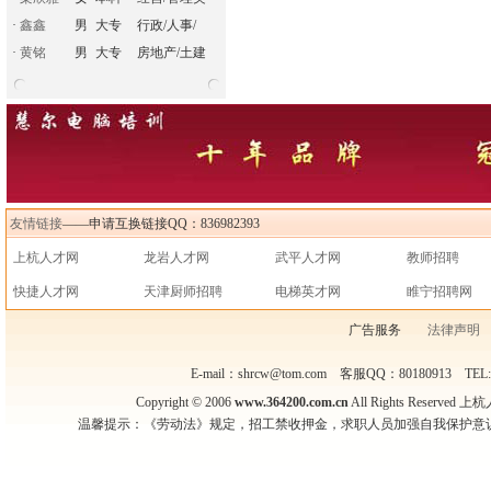
·
鑫鑫
男
大专
行政/人事/
·
黄铭
男
大专
房地产/土建
友情链接
——申请互换链接QQ：836982393
上杭人才网
龙岩人才网
武平人才网
教师招聘
快捷人才网
天津厨师招聘
电梯英才网
睢宁招聘网
广告服务
法律声明
E-mail：shrcw@tom.com 客服QQ：80180913 TEL
Copyright © 2006
www.364200.com.cn
All Rights Reser
温馨提示：《劳动法》规定，招工禁收押金，求职人员加强自我保护意