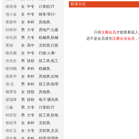
联系方式
·
谢筱倩
女
中专
计算机/IT
·
池小金
女
中专
财务/审计/
·
黄丽华
女
本科
其他类,
·
邱炜华
男
大专
房地产/土建
只有
注册会员
才能查看该人
·
张礼韬
男
大专
机械类,机械
还不是会员请先
注册企业会员
，
·
黄娟
女
高中
文职类,行政
·
陈先菊
女
中专
行政/人事/
·
肖先生
男
技校
技工类,电工
·
陈鸿顺
男
本科
机械类,
·
陈新华
女
本科
其他类,出纳
·
游 生
男
本科
技工类,助理
·
赖育珍
女
技校
其他类,
·
梁瑞锋
男
技校
电子/通讯类
·
江鑫
男
大专
计算机/IT
·
钟庆安
男
大专
技工类,机电
·
曾桂萍
女
本科
文职类,
·
张红玉
女
大专
文职类,文员
·
梁欣雅
女
本科
经营/管理类