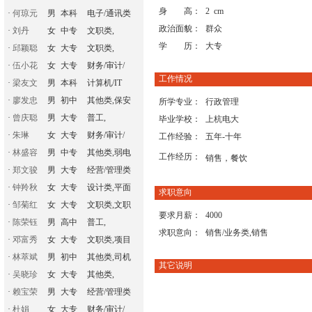
身 高：
2 cm
·
何琼元
男
本科
电子/通讯类
政治面貌：
群众
·
刘丹
女
中专
文职类,
学 历：
大专
·
邱颖聪
女
大专
文职类,
·
伍小花
女
大专
财务/审计/
工作情况
·
梁友文
男
本科
计算机/IT
·
廖发忠
男
初中
其他类,保安
所学专业：
行政管理
·
曾庆聪
男
大专
普工,
毕业学校：
上杭电大
·
朱琳
女
大专
财务/审计/
工作经验：
五年-十年
·
林盛容
男
中专
其他类,弱电
工作经历：
销售，餐饮
·
郑文骏
男
大专
经营/管理类
·
钟羚秋
女
大专
设计类,平面
求职意向
·
邹菊红
女
大专
文职类,文职
要求月薪：
4000
·
陈荣钰
男
高中
普工,
求职意向：
销售/业务类,销售
·
邓富秀
女
大专
文职类,项目
·
林萃斌
男
初中
其他类,司机
其它说明
·
吴晓珍
女
大专
其他类,
·
赖宝荣
男
大专
经营/管理类
·
杜娟
女
大专
财务/审计/