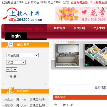
已注册企业 2399 | 已发布岗位 5968 | 简历 19168 |
登陆
|
企业免费注册
|
个人免费注册
网站首页
单位招聘
个人求职
今天是2026年8月6日 星期四
更新日期：
基本信息
·
林永龙
男
中专
其他类,销售
年 龄：
34
·
何键华
男
大专
其他类,助理