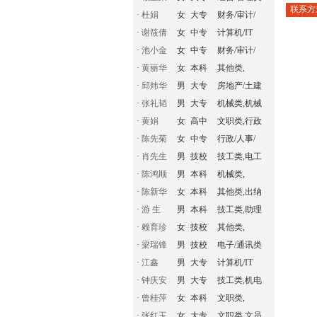
联系方
·
杜娟
女
大专
财务/审计/
·
谢筱倩
女
中专
计算机/IT
·
池小金
女
中专
财务/审计/
·
黄丽华
女
本科
其他类,
·
邱炜华
男
大专
房地产/土建
·
张礼韬
男
大专
机械类,机械
·
黄娟
女
高中
文职类,行政
·
陈先菊
女
中专
行政/人事/
·
肖先生
男
技校
技工类,电工
·
陈鸿顺
男
本科
机械类,
·
陈新华
女
本科
其他类,出纳
·
游 生
男
本科
技工类,助理
·
赖育珍
女
技校
其他类,
·
梁瑞锋
男
技校
电子/通讯类
·
江鑫
男
大专
计算机/IT
·
钟庆安
男
大专
技工类,机电
·
曾桂萍
女
本科
文职类,
·
张红玉
女
大专
文职类,文员