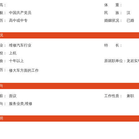
高：
体 重：
貌：
中国共产党员
民 族：
汉
历：
高中或中专
婚姻状况：
已婚
况
业：
维修汽车行业
特 长：
校：
上杭
验：
十年以上
原就职单位：
龙岩实
历：
修大车方面的工作
向
薪：
面议
工作性质：
兼职
向：
服务业类,维修
明