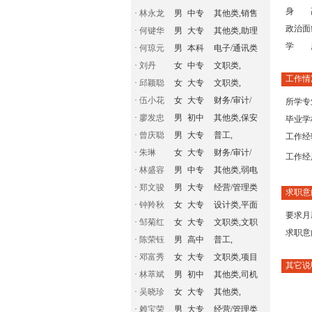
身 
·
林永龙
男
中专
其他类,销售
政治面
·
何键华
男
大专
其他类,助理
学 
·
何琼元
男
本科
电子/通讯类
·
刘丹
女
中专
文职类,
工作情
·
邱颖聪
女
大专
文职类,
·
伍小花
女
大专
财务/审计/
所学专
·
廖发忠
男
初中
其他类,保安
毕业学
·
曾庆聪
男
大专
普工,
工作经
·
朱琳
女
大专
财务/审计/
工作经
·
林盛容
男
中专
其他类,弱电
·
郑文骏
男
大专
经营/管理类
求职意
·
钟羚秋
女
大专
设计类,平面
要求月
·
邹菊红
女
大专
文职类,文职
求职意
·
陈荣钰
男
高中
普工,
·
邓富秀
女
大专
文职类,项目
其它说
·
林萃斌
男
初中
其他类,司机
·
吴晓珍
女
大专
其他类,
·
赖宝荣
男
大专
经营/管理类