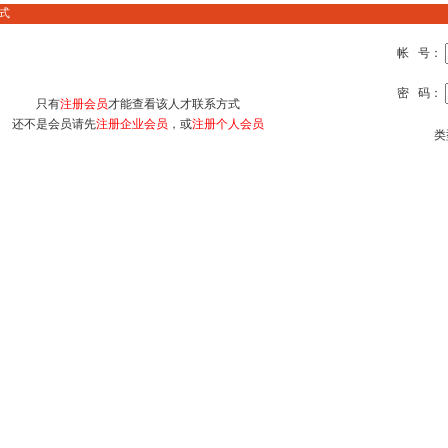
式
帐 号：
密 码：
只有
注册会员
才能查看该人才联系方式
还不是会员请先
注册企业会员
，或
注册个人会员
类