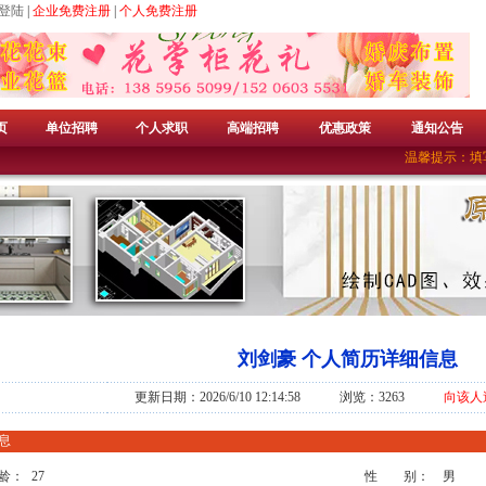
登陆
|
企业免费注册
|
个人免费注册
页
单位招聘
个人求职
高端招聘
优惠政策
通知公告
温馨提示：填写
刘剑豪 个人简历详细信息
更新日期：2026/6/10 12:14:58 浏览：3263
向该人
息
龄：
27
性 别：
男