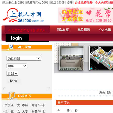
已注册企业 2399 | 已发布岗位 5969 | 简历 19168 |
登陆
|
企业免费注册
|
个人免费注册
网站首页
单位招聘
个人求职
今天是2026年8月8日 星期六
更新日期：
基本信息
·
李悦涵
女
本科
财务/审计/
年 龄：
40
·
伍小花
女
大专
财务/审计/