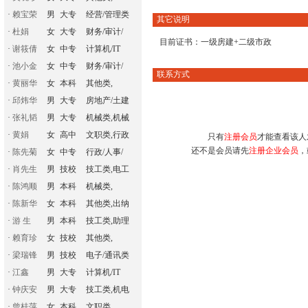
·
赖宝荣
男
大专
经营/管理类
其它说明
·
杜娟
女
大专
财务/审计/
目前证书：一级房建+二级市政
·
谢筱倩
女
中专
计算机/IT
·
池小金
女
中专
财务/审计/
联系方式
·
黄丽华
女
本科
其他类,
·
邱炜华
男
大专
房地产/土建
·
张礼韬
男
大专
机械类,机械
·
黄娟
女
高中
文职类,行政
只有
注册会员
才能查看该人
还不是会员请先
注册企业会员
，
·
陈先菊
女
中专
行政/人事/
·
肖先生
男
技校
技工类,电工
·
陈鸿顺
男
本科
机械类,
·
陈新华
女
本科
其他类,出纳
·
游 生
男
本科
技工类,助理
·
赖育珍
女
技校
其他类,
·
梁瑞锋
男
技校
电子/通讯类
·
江鑫
男
大专
计算机/IT
·
钟庆安
男
大专
技工类,机电
·
曾桂萍
女
本科
文职类,