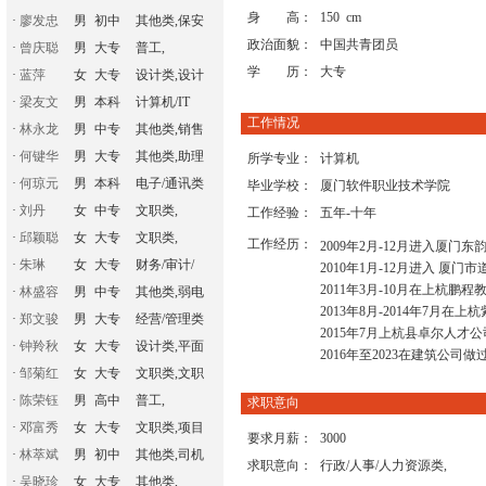
身 高：
150 cm
·
廖发忠
男
初中
其他类,保安
政治面貌：
中国共青团员
·
曾庆聪
男
大专
普工,
学 历：
大专
·
蓝萍
女
大专
设计类,设计
·
梁友文
男
本科
计算机/IT
工作情况
·
林永龙
男
中专
其他类,销售
·
何键华
男
大专
其他类,助理
所学专业：
计算机
·
何琼元
男
本科
电子/通讯类
毕业学校：
厦门软件职业技术学院
·
刘丹
女
中专
文职类,
工作经验：
五年-十年
·
邱颖聪
女
大专
文职类,
工作经历：
2009年2月-12月进入厦门
·
朱琳
女
大专
财务/审计/
2010年1月-12月进入 厦
2011年3月-10月在上杭鹏
·
林盛容
男
中专
其他类,弱电
2013年8月-2014年7月
·
郑文骏
男
大专
经营/管理类
2015年7月上杭县卓尔人才
·
钟羚秋
女
大专
设计类,平面
2016年至2023在建筑公
·
邹菊红
女
大专
文职类,文职
·
陈荣钰
男
高中
普工,
求职意向
·
邓富秀
女
大专
文职类,项目
要求月薪：
3000
·
林萃斌
男
初中
其他类,司机
求职意向：
行政/人事/人力资源类,
·
吴晓珍
女
大专
其他类,