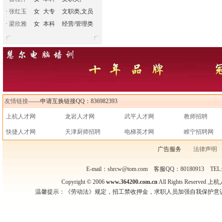
·
张红玉
女
大专
文职类,文员
·
梁欣雅
女
本科
经营/管理类
友情链接
——申请互换链接QQ：836982393
上杭人才网
龙岩人才网
武平人才网
教师招聘
快捷人才网
天津厨师招聘
电梯英才网
睢宁招聘网
广告服务
法律声明
E-mail：shrcw@tom.com 客服QQ：80180913 TEL
Copyright © 2006
www.364200.com.cn
All Rights Reser
温馨提示：《劳动法》规定，招工禁收押金，求职人员加强自我保护意