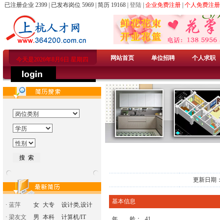
已注册企业 2399 | 已发布岗位 5969 | 简历 19168 |
登陆
|
企业免费注册
|
个人免费注册
网站首页
单位招聘
个人求职
今天是2026年8月6日 星期四
更新日期：
基本信息
·
蓝萍
女
大专
设计类,设计
·
梁友文
男
本科
计算机/IT
年 龄：
41