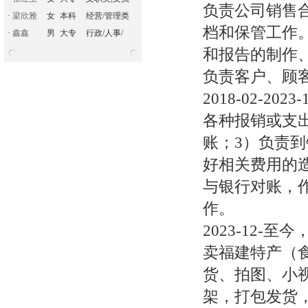
负责公司销售
·
梁欣雅
女
本科
经营/管理类
档和保管工作
·
鑫鑫
男
大专
行政/人事/
和报告的制作
负责客户、顾
2018-02-2
各种报销或支
账；3）负责
好相关费用的
与银行对账，
作。
2023-12
卖福建特产（
货、拍图、小
架，打包发货