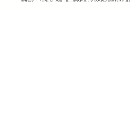
温馨提示：《劳动法》规定，招工禁收押金，求职人员加强自我保护意