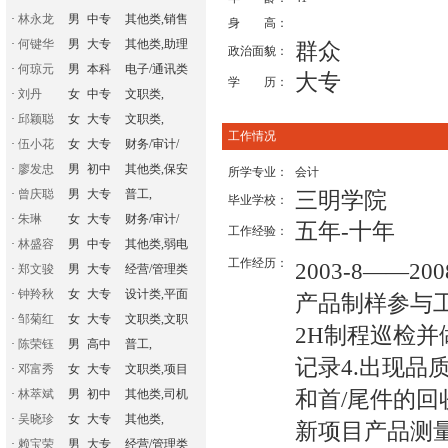
·
林永龙
男
中专
其他类,销售
身 高：
·
何键华
男
大专
其他类,助理
群众
政治面貌：
·
何琼元
男
本科
电子/通讯类
大专
学 历：
·
刘丹
女
中专
文职类,
·
邱颖聪
女
大专
文职类,
工作情况
·
伍小花
女
大专
财务/审计/
·
廖发忠
男
初中
其他类,保安
所学专业：
会计
·
曾庆聪
男
大专
普工,
三明学院
毕业学校：
·
朱琳
女
大专
财务/审计/
五年-十年
工作经验：
·
林盛容
男
中专
其他类,弱电
工作经历：
2003-8——2
·
郑文骏
男
大专
经营/管理类
·
钟羚秋
女
大专
设计类,平面
产品制样参与
·
邹菊红
女
大专
文职类,文职
2H制程巡检并
·
陈荣钰
男
高中
普工,
记录4.出现品
·
邓富秀
女
大专
文职类,项目
和首/尾件的回
·
林萃斌
男
初中
其他类,司机
·
吴晓珍
女
大专
其他类,
新项目产品测
·
赖宝荣
男
大专
经营/管理类