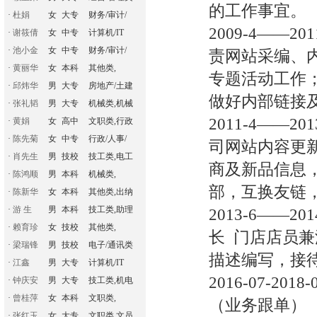
的工作事宜。
·
杜娟
女
大专
财务/审计/
2009-4——
·
谢筱倩
女
中专
计算机/IT
·
池小金
女
中专
财务/审计/
责网站采编、
·
黄丽华
女
本科
其他类,
专题活动工作
·
邱炜华
男
大专
房地产/土建
做好内部链接及
·
张礼韬
男
大专
机械类,机械
2011-4——
·
黄娟
女
高中
文职类,行政
·
陈先菊
女
中专
行政/人事/
司网站内容更
·
肖先生
男
技校
技工类,电工
商及新品信息
·
陈鸿顺
男
本科
机械类,
部，互换友链
·
陈新华
女
本科
其他类,出纳
·
游 生
男
本科
技工类,助理
2013-6—
·
赖育珍
女
技校
其他类,
长 门店店员
·
梁瑞锋
男
技校
电子/通讯类
描述编写，接
·
江鑫
男
大专
计算机/IT
2016-07-2
·
钟庆安
男
大专
技工类,机电
·
曾桂萍
女
本科
文职类,
（业务跟单）
·
张红玉
女
大专
文职类,文员