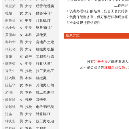
工作内容
·
赖宝荣
男
大专
经营/管理类
1.负责办理银行的结算，负责工资的结
·
杜娟
女
大专
财务/审计/
2.负责保管财务章，做好银行账和现金
·
谢筱倩
女
中专
计算机/IT
3.准备银银行授信资料。
·
池小金
女
中专
财务/审计/
·
黄丽华
女
本科
其他类,
联系方式
·
邱炜华
男
大专
房地产/土建
·
张礼韬
男
大专
机械类,机械
·
黄娟
女
高中
文职类,行政
只有
注册会员
才能查看该人
·
陈先菊
女
中专
行政/人事/
还不是会员请先
注册企业会员
，
·
肖先生
男
技校
技工类,电工
·
陈鸿顺
男
本科
机械类,
·
陈新华
女
本科
其他类,出纳
·
游 生
男
本科
技工类,助理
·
赖育珍
女
技校
其他类,
·
梁瑞锋
男
技校
电子/通讯类
·
江鑫
男
大专
计算机/IT
·
钟庆安
男
大专
技工类,机电
·
曾桂萍
女
本科
文职类,