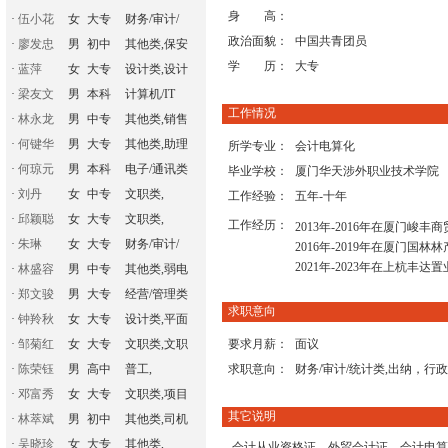
身 高：
·
伍小花
女
大专
财务/审计/
政治面貌：
中国共青团员
·
廖发忠
男
初中
其他类,保安
学 历：
大专
·
蓝萍
女
大专
设计类,设计
·
梁友文
男
本科
计算机/IT
工作情况
·
林永龙
男
中专
其他类,销售
·
何键华
男
大专
其他类,助理
所学专业：
会计电算化
·
何琼元
男
本科
电子/通讯类
毕业学校：
厦门华天涉外职业技术学院
·
刘丹
女
中专
文职类,
工作经验：
五年-十年
·
邱颖聪
女
大专
文职类,
工作经历：
2013年-2016年在厦门
·
朱琳
女
大专
财务/审计/
2016年-2019年在厦门
2021年-2023年在上杭丰
·
林盛容
男
中专
其他类,弱电
·
郑文骏
男
大专
经营/管理类
求职意向
·
钟羚秋
女
大专
设计类,平面
·
邹菊红
女
大专
文职类,文职
要求月薪：
面议
·
陈荣钰
男
高中
普工,
求职意向：
财务/审计/统计类,出纳，行
·
邓富秀
女
大专
文职类,项目
其它说明
·
林萃斌
男
初中
其他类,司机
·
吴晓珍
女
大专
其他类,
会计从业资格证、外贸会计证，会计电算