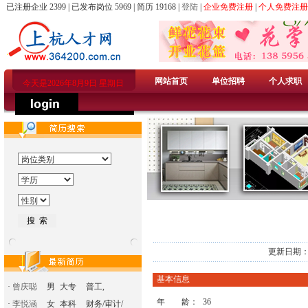
已注册企业 2399 | 已发布岗位 5969 | 简历 19168 |
登陆
|
企业免费注册
|
个人免费注册
网站首页
单位招聘
个人求职
今天是2026年8月9日 星期日
更新日期：2
基本信息
·
曾庆聪
男
大专
普工,
年 龄：
36
·
李悦涵
女
本科
财务/审计/