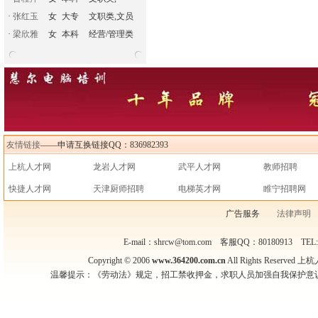
·
张红玉
女
大专
文职类,文员
·
梁欣雅
女
本科
经营/管理类
友情链接
——申请互换链接QQ：836982393
上杭人才网
龙岩人才网
武平人才网
教师招聘
快捷人才网
天津厨师招聘
电梯英才网
睢宁招聘网
广告服务
法律声明
E-mail：shrcw@tom.com 客服QQ：80180913 TEL
Copyright © 2006
www.364200.com.cn
All Rights Reser
温馨提示：《劳动法》规定，招工禁收押金，求职人员加强自我保护意