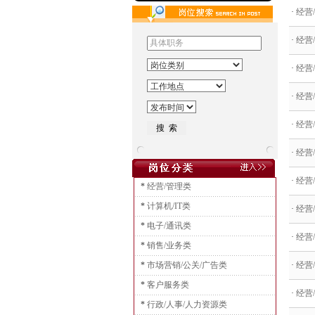
·
经营
·
经营/
·
经营/
·
经营/
·
经营/
·
经营
·
经营
*
经营/管理类
*
计算机/IT类
·
经营
*
电子/通讯类
·
经营
*
销售/业务类
*
市场营销/公关/广告类
·
经营/
*
客户服务类
·
经营/
*
行政/人事/人力资源类