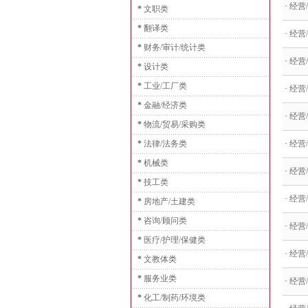
·
经营/
*
文职类
*
翻译类
·
经营
*
财务/审计/统计类
·
经营
*
设计类
*
工业/工厂类
·
经营
*
金融/经济类
·
经营
*
物流/贸易/采购类
*
法律/法务类
·
经营
*
机械类
·
经营
*
技工类
·
经营
*
房地产/土建类
*
咨询/顾问类
·
经营/
*
医疗/护理/保健类
·
经营
*
文教体类
*
服务业类
·
经营
*
化工/制药/环境类